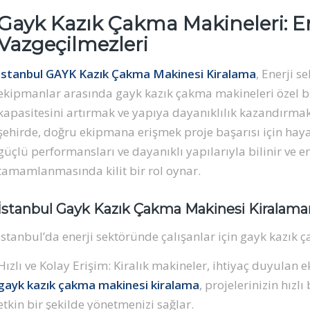
Gayk Kazık Çakma Makineleri: Ene
Vazgeçilmezleri
İstanbul GAYK Kazık Çakma Makinesi Kiralama
, Enerji s
ekipmanlar arasında gayk kazık çakma makineleri özel bi
kapasitesini artırmak ve yapıya dayanıklılık kazandırmak i
şehirde, doğru ekipmana erişmek proje başarısı için haya
güçlü performansları ve dayanıklı yapılarıyla bilinir ve ene
tamamlanmasında kilit bir rol oynar.
İstanbul Gayk Kazık Çakma Makinesi Kiralaman
İstanbul’da enerji sektöründe çalışanlar için gayk kazık 
Hızlı ve Kolay Erişim: Kiralık makineler, ihtiyaç duyulan 
gayk kazık çakma makinesi kiralama
, projelerinizin hızl
etkin bir şekilde yönetmenizi sağlar.