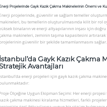
Enerji Projelerinde Gayk Kazık Çakma Makinelerinin Önemi ve Kul
Enerji projelerinde, güvenilir ve sağlam temeller oluştu
makineleri, bu temellerin oluşturulmasında kilit bir rol o
yüksek binaların ve enerji altyapılarının inşası için doğ
çakma makineleri, zeminin taşıma kapasitesini artırarak 
projelerinin güvenilir bir şekilde tamamlanmasını sağlar.
İstanbul’da Gayk Kazık Çakma M
Stratejik Avantajları
İstanbul’da enerji projeleri için gayk kazık çakma makines
bulunmaktadır:
Proje Ölçeğine Uygun Ekipman Seçimi: Her enerji projesi fa
kazık çakma makinesi kiralama hizmetleri, farklı projel
projenizin özel ihtiyaçlarına uygun bir çözüm bulmanızı 