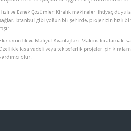
Hızlı ve Esnek Çözümler: Kiralık makineler, ihtiyaç duyula
sağlar. İstanbul gibi yoğun bir şehirde, projenizin hızlı b
taşır.
Ekonomiklik ve Maliyet Avantajları: Makine kiralamak, sa
Özellikle kısa vadeli veya tek seferlik projeler için kira
yardımcı olur.