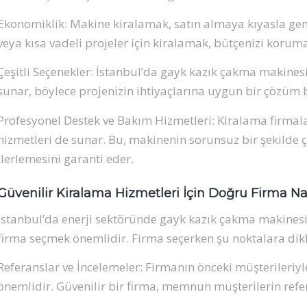
Ekonomiklik: Makine kiralamak, satın almaya kıyasla genel
veya kısa vadeli projeler için kiralamak, bütçenizi korum
Çeşitli Seçenekler: İstanbul’da gayk kazık çakma makinesi
sunar, böylece projenizin ihtiyaçlarına uygun bir çözüm 
Profesyonel Destek ve Bakım Hizmetleri: Kiralama firmala
hizmetleri de sunar. Bu, makinenin sorunsuz bir şekilde 
ilerlemesini garanti eder.
Güvenilir Kiralama Hizmetleri İçin Doğru Firma Nas
İstanbul’da enerji sektöründe gayk kazık çakma makinesi 
firma seçmek önemlidir. Firma seçerken şu noktalara dik
Referanslar ve İncelemeler: Firmanın önceki müşterileriyle o
önemlidir. Güvenilir bir firma, memnun müşterilerin refer