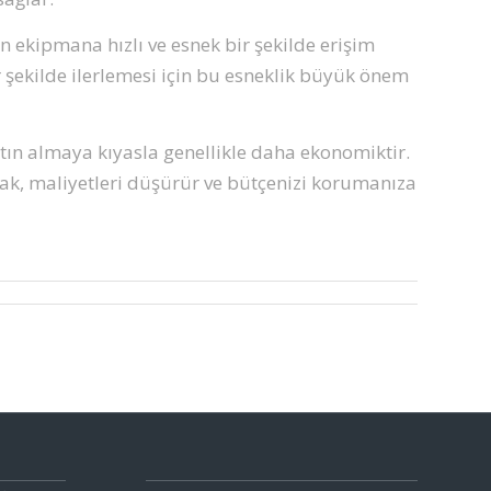
n ekipmana hızlı ve esnek bir şekilde erişim
ir şekilde ilerlemesi için bu esneklik büyük önem
tın almaya kıyasla genellikle daha ekonomiktir.
lamak, maliyetleri düşürür ve bütçenizi korumanıza