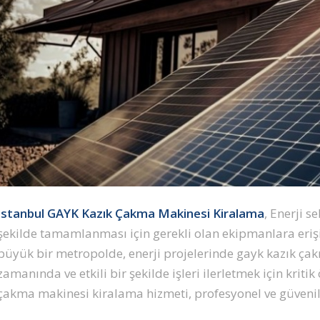
İstanbul GAYK Kazık Çakma Makinesi Kiralama
, Enerji s
şekilde tamamlanması için gerekli olan ekipmanlara erişi
büyük bir metropolde, enerji projelerinde gayk kazık ça
zamanında ve etkili bir şekilde işleri ilerletmek için krit
çakma makinesi kiralama hizmeti, profesyonel ve güvenil