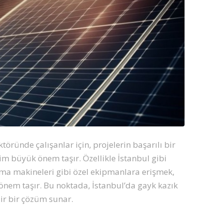
ektöründe çalışanlar için, projelerin başarılı bir
m büyük önem taşır. Özellikle İstanbul gibi
kma makineleri gibi özel ekipmanlara erişmek,
ik önem taşır. Bu noktada, İstanbul’da gayk kazık
ir bir çözüm sunar.