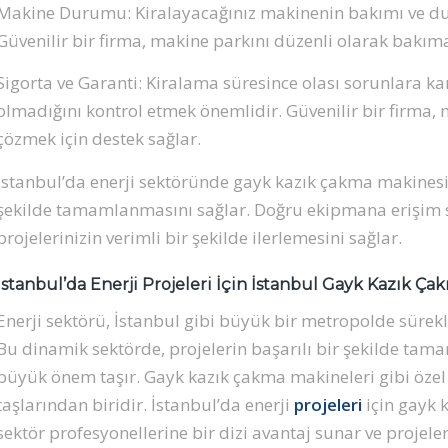
Makine Durumu: Kiralayacağınız makinenin bakımı ve du
Güvenilir bir firma, makine parkını düzenli olarak bakıma
Sigorta ve Garanti: Kiralama süresince olası sorunlara kar
olmadığını kontrol etmek önemlidir. Güvenilir bir firma, 
çözmek için destek sağlar.
İstanbul’da enerji sektöründe gayk kazık çakma makinesi k
şekilde tamamlanmasını sağlar. Doğru ekipmana erişim s
projelerinizin verimli bir şekilde ilerlemesini sağlar.
İstanbul’da Enerji Projeleri İçin İstanbul Gayk Kazık Çak
Enerji sektörü, İstanbul gibi büyük bir metropolde sürekl
Bu dinamik sektörde, projelerin başarılı bir şekilde tam
büyük önem taşır. Gayk kazık çakma makineleri gibi özel 
taşlarından biridir. İstanbul’da enerji
projeleri
için gayk 
sektör profesyonellerine bir dizi avantaj sunar ve projele