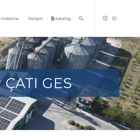
& Haberler
İletişim
Katalog
&
ÇATI GES