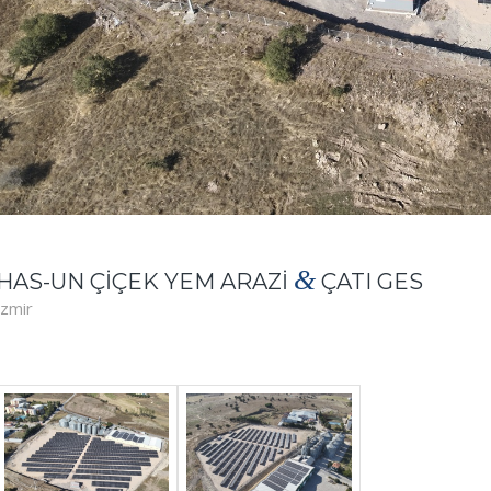
&
HAS-UN ÇİÇEK YEM ARAZİ
ÇATI GES
İzmir