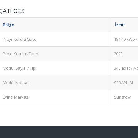
ÇATI GES
Bölge
İzmir
Proje Kurulu Gücü
191,40 kWp 
Proje Kuruluş Tarihi
2023
Modül Sayısı / Tipi
348 adet / 
Modül Markası
SERAPHIM
Evirici Markası
Sungrow