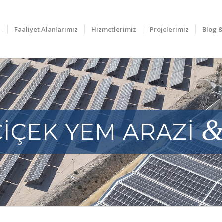
a
Faaliyet Alanlarımız
Hizmetlerimiz
Projelerimiz
Blog 
ÇİÇEK YEM ARAZİ