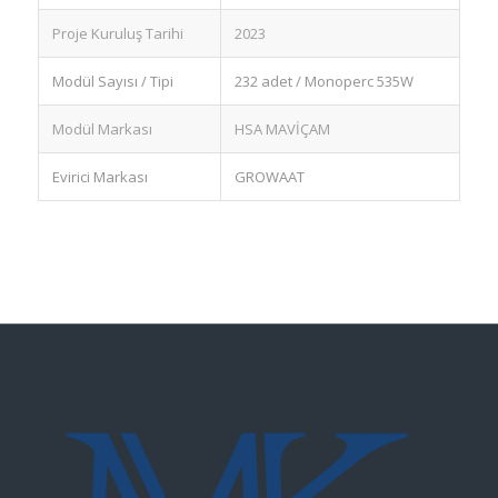
Proje Kuruluş Tarihi
2023
Modül Sayısı / Tipi
232 adet / Monoperc 535W
Modül Markası
HSA MAVİÇAM
Evirici Markası
GROWAAT