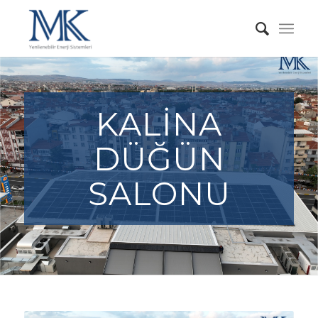
KALİNA
DÜĞÜN
SALONU